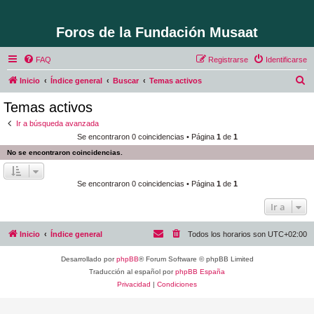
Foros de la Fundación Musaat
FAQ
Registrarse
Identificarse
B
Inicio
Índice general
Buscar
Temas activos
u
Temas activos
s
Ir a búsqueda avanzada
c
Se encontraron 0 coincidencias • Página
1
de
1
a
No se encontraron coincidencias.
r
Se encontraron 0 coincidencias • Página
1
de
1
Ir a
Inicio
Índice general
Todos los horarios son
UTC+02:00
Desarrollado por
phpBB
® Forum Software © phpBB Limited
Traducción al español por
phpBB España
Privacidad
|
Condiciones