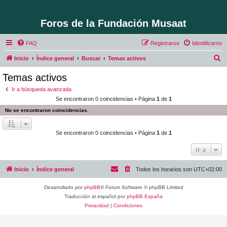
Foros de la Fundación Musaat
FAQ
Registrarse
Identificarse
B
Inicio
Índice general
Buscar
Temas activos
u
Temas activos
s
Ir a búsqueda avanzada
c
Se encontraron 0 coincidencias • Página
1
de
1
a
No se encontraron coincidencias.
r
Se encontraron 0 coincidencias • Página
1
de
1
Ir a
Inicio
Índice general
Todos los horarios son
UTC+02:00
Desarrollado por
phpBB
® Forum Software © phpBB Limited
Traducción al español por
phpBB España
Privacidad
|
Condiciones