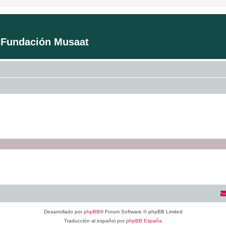
a Fundación Musaat
Desarrollado por
phpBB
® Forum Software © phpBB Limited
Traducción al español por
phpBB España