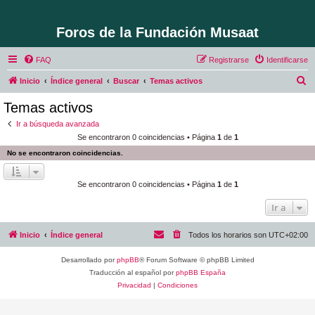
Foros de la Fundación Musaat
FAQ
Registrarse
Identificarse
B
Inicio
Índice general
Buscar
Temas activos
u
Temas activos
s
Ir a búsqueda avanzada
c
Se encontraron 0 coincidencias • Página
1
de
1
a
No se encontraron coincidencias.
r
Se encontraron 0 coincidencias • Página
1
de
1
Ir a
Inicio
Índice general
Todos los horarios son
UTC+02:00
Desarrollado por
phpBB
® Forum Software © phpBB Limited
Traducción al español por
phpBB España
Privacidad
|
Condiciones