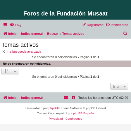
Foros de la Fundación Musaat
FAQ
Registrarse
Identificarse
B
Inicio
Índice general
Buscar
Temas activos
u
Temas activos
s
Ir a búsqueda avanzada
c
Se encontraron 0 coincidencias • Página
1
de
1
a
No se encontraron coincidencias.
r
Se encontraron 0 coincidencias • Página
1
de
1
Ir a
Inicio
Índice general
Todos los horarios son
UTC+02:00
Desarrollado por
phpBB
® Forum Software © phpBB Limited
Traducción al español por
phpBB España
Privacidad
|
Condiciones