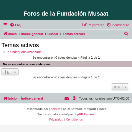
Foros de la Fundación Musaat
FAQ
Registrarse
Identificarse
B
Inicio
Índice general
Buscar
Temas activos
u
Temas activos
s
Ir a búsqueda avanzada
c
Se encontraron 0 coincidencias • Página
1
de
1
a
No se encontraron coincidencias.
r
Se encontraron 0 coincidencias • Página
1
de
1
Ir a
Inicio
Índice general
Todos los horarios son
UTC+02:00
Desarrollado por
phpBB
® Forum Software © phpBB Limited
Traducción al español por
phpBB España
Privacidad
|
Condiciones