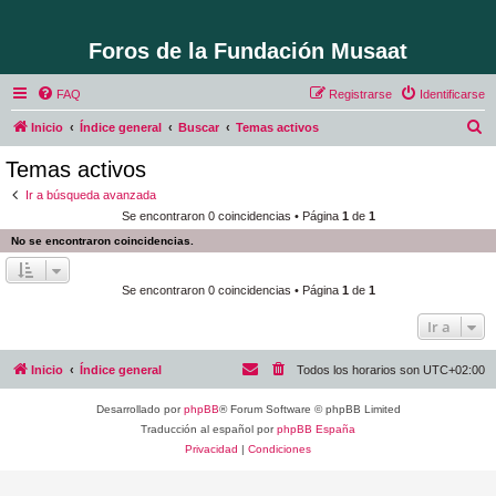
Foros de la Fundación Musaat
FAQ
Registrarse
Identificarse
B
Inicio
Índice general
Buscar
Temas activos
u
Temas activos
s
Ir a búsqueda avanzada
c
Se encontraron 0 coincidencias • Página
1
de
1
a
No se encontraron coincidencias.
r
Se encontraron 0 coincidencias • Página
1
de
1
Ir a
Inicio
Índice general
Todos los horarios son
UTC+02:00
Desarrollado por
phpBB
® Forum Software © phpBB Limited
Traducción al español por
phpBB España
Privacidad
|
Condiciones