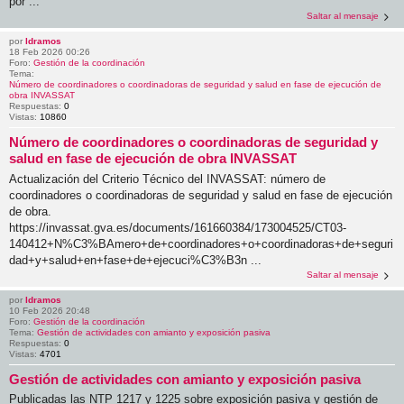
por ...
Saltar al mensaje
por
ldramos
18 Feb 2026 00:26
Foro:
Gestión de la coordinación
Tema:
Número de coordinadores o coordinadoras de seguridad y salud en fase de ejecución de
obra INVASSAT
Respuestas:
0
Vistas:
10860
Número de coordinadores o coordinadoras de seguridad y
salud en fase de ejecución de obra INVASSAT
Actualización del Criterio Técnico del INVASSAT: número de
coordinadores o coordinadoras de seguridad y salud en fase de ejecución
de obra.
https://invassat.gva.es/documents/161660384/173004525/CT03-
140412+N%C3%BAmero+de+coordinadores+o+coordinadoras+de+seguri
dad+y+salud+en+fase+de+ejecuci%C3%B3n ...
Saltar al mensaje
por
ldramos
10 Feb 2026 20:48
Foro:
Gestión de la coordinación
Tema:
Gestión de actividades con amianto y exposición pasiva
Respuestas:
0
Vistas:
4701
Gestión de actividades con amianto y exposición pasiva
Publicadas las NTP 1217 y 1225 sobre exposición pasiva y gestión de