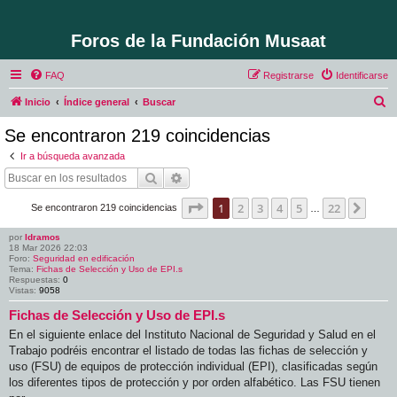
Foros de la Fundación Musaat
FAQ
Registrarse
Identificarse
B
Inicio
Índice general
Buscar
u
Se encontraron 219 coincidencias
s
Ir a búsqueda avanzada
c
Buscar
Búsqueda avanzada
a
Página
1
de
22
1
2
3
4
5
22
Sigui
Se encontraron 219 coincidencias
r
…
por
ldramos
18 Mar 2026 22:03
Foro:
Seguridad en edificación
Tema:
Fichas de Selección y Uso de EPI.s
Respuestas:
0
Vistas:
9058
Fichas de Selección y Uso de EPI.s
En el siguiente enlace del Instituto Nacional de Seguridad y Salud en el
Trabajo podréis encontrar el listado de todas las fichas de selección y
uso (FSU) de equipos de protección individual (EPI), clasificadas según
los diferentes tipos de protección y por orden alfabético. Las FSU tienen