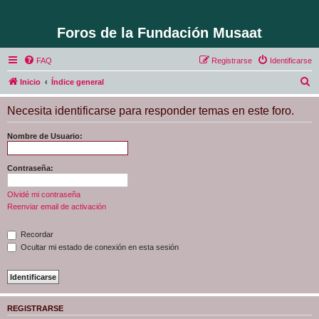
Foros de la Fundación Musaat
FAQ
Registrarse
Identificarse
B
Inicio
Índice general
u
Necesita identificarse para responder temas en este foro.
s
c
Nombre de Usuario:
a
r
Contraseña:
Olvidé mi contraseña
Reenviar email de activación
Recordar
Ocultar mi estado de conexión en esta sesión
REGISTRARSE