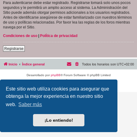
Para autenticarse debe estar registrado. Registrarse tomará solo unos pocos
segundos y le permitirá un amplio acceso al sistema. La Administración del
Sitio puede además otorgar permisos adicionales a los usuarios registrados.
Antes de identificarse asegúrese de estar familiarizado con nuestros términos
de uso y políticas relacionadas. Por favor lea las reglas de los foros mientras
navega por el Sitio.
Condiciones de uso
|
Política de privacidad
Registrarse
Inicio
Índice general
Todos los horarios son
UTC+02:00
Desarrollado por
phpBB
® Forum Software © phpBB Limited
Traducción al español por
phpBB España
Privacidad
|
Condiciones
Este sitio web utiliza cookies para asegurar que
obtenga la mejor experiencia en nuestro sitio
web.
Saber más
¡Lo entiendo!