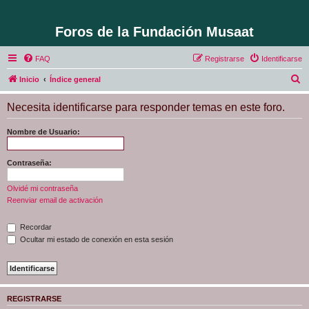
Foros de la Fundación Musaat
FAQ
Registrarse
Identificarse
B
Inicio
Índice general
u
Necesita identificarse para responder temas en este foro.
s
c
Nombre de Usuario:
a
r
Contraseña:
Olvidé mi contraseña
Reenviar email de activación
Recordar
Ocultar mi estado de conexión en esta sesión
REGISTRARSE