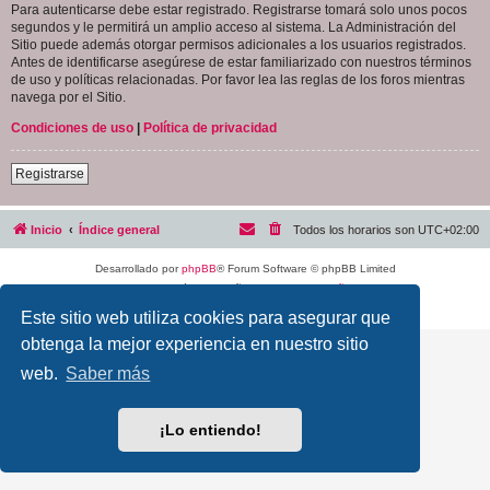
Para autenticarse debe estar registrado. Registrarse tomará solo unos pocos
segundos y le permitirá un amplio acceso al sistema. La Administración del
Sitio puede además otorgar permisos adicionales a los usuarios registrados.
Antes de identificarse asegúrese de estar familiarizado con nuestros términos
de uso y políticas relacionadas. Por favor lea las reglas de los foros mientras
navega por el Sitio.
Condiciones de uso
|
Política de privacidad
Registrarse
Inicio
Índice general
Todos los horarios son
UTC+02:00
Desarrollado por
phpBB
® Forum Software © phpBB Limited
Traducción al español por
phpBB España
Privacidad
|
Condiciones
Este sitio web utiliza cookies para asegurar que
obtenga la mejor experiencia en nuestro sitio
web.
Saber más
¡Lo entiendo!