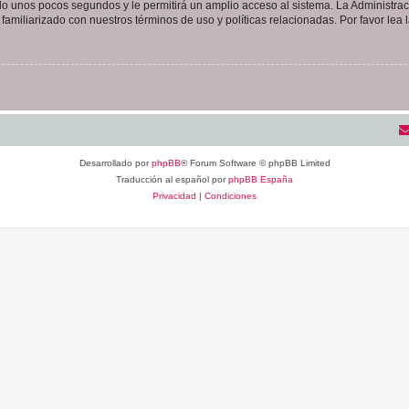
olo unos pocos segundos y le permitirá un amplio acceso al sistema. La Administra
familiarizado con nuestros términos de uso y políticas relacionadas. Por favor lea l
Desarrollado por
phpBB
® Forum Software © phpBB Limited
Traducción al español por
phpBB España
Privacidad
|
Condiciones