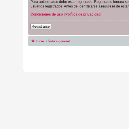
Para autenticarse debe estar registrado. Registrarse tomará s
usuarios registrados. Antes de identificarse asegúrese de estar 
Condiciones de uso
|
Política de privacidad
Registrarse
Inicio
Índice general