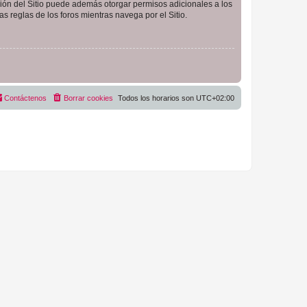
ción del Sitio puede además otorgar permisos adicionales a los
as reglas de los foros mientras navega por el Sitio.
Contáctenos
Borrar cookies
Todos los horarios son
UTC+02:00