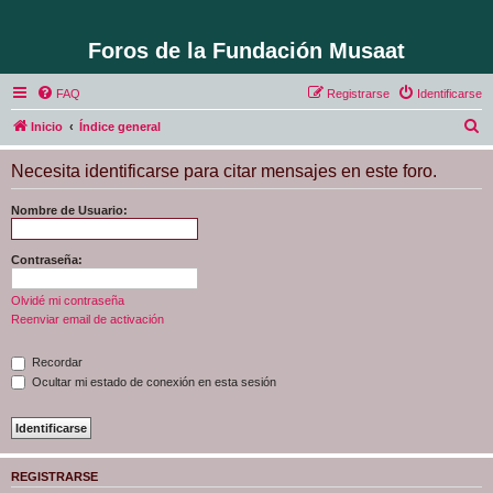
Foros de la Fundación Musaat
FAQ
Registrarse
Identificarse
B
Inicio
Índice general
u
Necesita identificarse para citar mensajes en este foro.
s
c
Nombre de Usuario:
a
r
Contraseña:
Olvidé mi contraseña
Reenviar email de activación
Recordar
Ocultar mi estado de conexión en esta sesión
REGISTRARSE