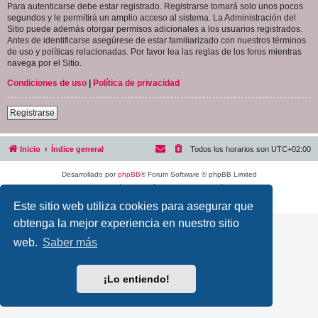
Para autenticarse debe estar registrado. Registrarse tomará solo unos pocos
segundos y le permitirá un amplio acceso al sistema. La Administración del
Sitio puede además otorgar permisos adicionales a los usuarios registrados.
Antes de identificarse asegúrese de estar familiarizado con nuestros términos
de uso y políticas relacionadas. Por favor lea las reglas de los foros mientras
navega por el Sitio.
Condiciones de uso
|
Política de privacidad
Registrarse
Inicio
Índice general
Todos los horarios son
UTC+02:00
Desarrollado por
phpBB
® Forum Software © phpBB Limited
Traducción al español por
phpBB España
Privacidad
|
Condiciones
Este sitio web utiliza cookies para asegurar que
obtenga la mejor experiencia en nuestro sitio
web.
Saber más
¡Lo entiendo!