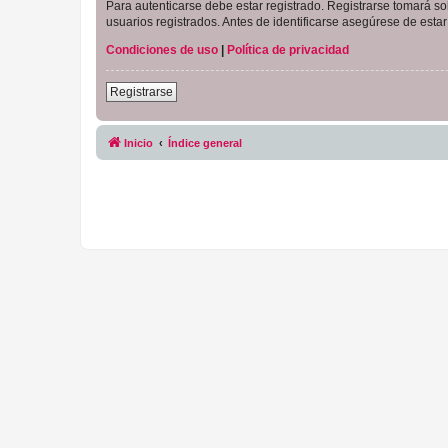
Para autenticarse debe estar registrado. Registrarse tomará s
usuarios registrados. Antes de identificarse asegúrese de estar 
Condiciones de uso
|
Política de privacidad
Registrarse
Inicio
Índice general