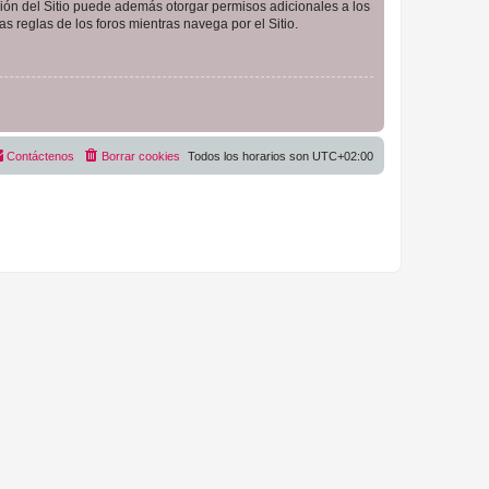
ción del Sitio puede además otorgar permisos adicionales a los
as reglas de los foros mientras navega por el Sitio.
Contáctenos
Borrar cookies
Todos los horarios son
UTC+02:00