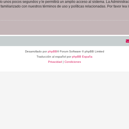
olo unos pocos segundos y le permitirá un amplio acceso al sistema. La Administra
familiarizado con nuestros términos de uso y políticas relacionadas. Por favor lea l
Desarrollado por
phpBB
® Forum Software © phpBB Limited
Traducción al español por
phpBB España
Privacidad
|
Condiciones