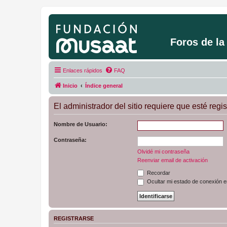
Foros de l
Enlaces rápidos
FAQ
Inicio
Índice general
El administrador del sitio requiere que esté regis
Nombre de Usuario:
Contraseña:
Olvidé mi contraseña
Reenviar email de activación
Recordar
Ocultar mi estado de conexión e
REGISTRARSE