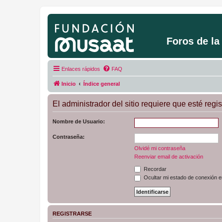
Foros de l
Enlaces rápidos
FAQ
Inicio
Índice general
El administrador del sitio requiere que esté regis
Nombre de Usuario:
Contraseña:
Olvidé mi contraseña
Reenviar email de activación
Recordar
Ocultar mi estado de conexión e
REGISTRARSE