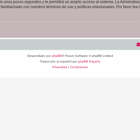
olo unos pocos segundos y le permitirá un amplio acceso al sistema. La Administra
familiarizado con nuestros términos de uso y políticas relacionadas. Por favor lea l
Desarrollado por
phpBB
® Forum Software © phpBB Limited
Traducción al español por
phpBB España
Privacidad
|
Condiciones