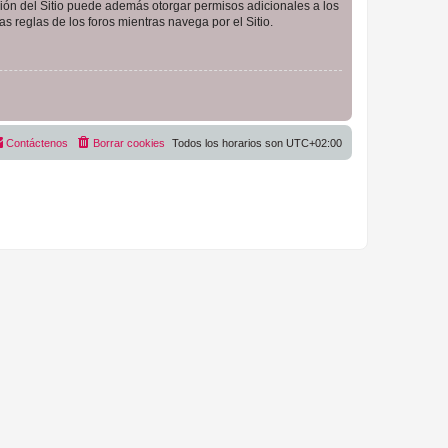
ción del Sitio puede además otorgar permisos adicionales a los
as reglas de los foros mientras navega por el Sitio.
Contáctenos
Borrar cookies
Todos los horarios son
UTC+02:00