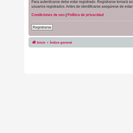
Para autenticarse debe estar registrado. Registrarse tomará s
usuarios registrados. Antes de identificarse asegúrese de estar 
Condiciones de uso
|
Política de privacidad
Registrarse
Inicio
Índice general