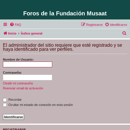
Foros de la Fundación Musaat
FAQ
Registrarse
Identificarse
B
Inicio
Índice general
u
El administrador del sitio requiere que esté registrado y se
s
haya identificado para ver perfiles.
c
Nombre de Usuario:
a
r
Contraseña:
Olvidé mi contraseña
Reenviar email de activación
Recordar
Ocultar mi estado de conexión en esta sesión
REGISTRARSE