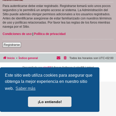
Para autenticarse debe estar registrado. Registrarse tomará solo unos pocos
segundos y le permitirá un amplio acceso al sistema. La Administración del
Sitio puede además otorgar permisos adicionales a los usuarios registrados.
Antes de identificarse asegúrese de estar familiarizado con nuestros términos
de uso y políticas relacionadas. Por favor lea las reglas de los foros mientras
navega por el Sitio.
Condiciones de uso
|
Política de privacidad
Registrarse
Inicio
Índice general
Todos los horarios son
UTC+02:00
Desarrollado por
phpBB
® Forum Software © phpBB Limited
Traducción al español por
phpBB España
Este sitio web utiliza cookies para asegurar que
Privacidad
|
Condiciones
obtenga la mejor experiencia en nuestro sitio
web.
Saber más
¡Lo entiendo!