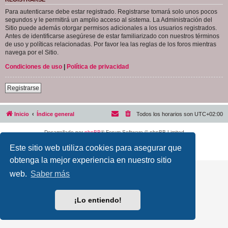
Para autenticarse debe estar registrado. Registrarse tomará solo unos pocos
segundos y le permitirá un amplio acceso al sistema. La Administración del
Sitio puede además otorgar permisos adicionales a los usuarios registrados.
Antes de identificarse asegúrese de estar familiarizado con nuestros términos
de uso y políticas relacionadas. Por favor lea las reglas de los foros mientras
navega por el Sitio.
Condiciones de uso
|
Política de privacidad
Registrarse
Inicio
Índice general
Todos los horarios son
UTC+02:00
Desarrollado por
phpBB
® Forum Software © phpBB Limited
Traducción al español por
phpBB España
Este sitio web utiliza cookies para asegurar que
Privacidad
|
Condiciones
obtenga la mejor experiencia en nuestro sitio
web.
Saber más
¡Lo entiendo!