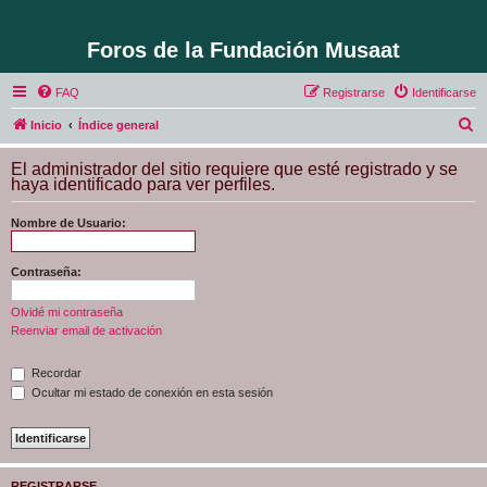
Foros de la Fundación Musaat
FAQ
Registrarse
Identificarse
B
Inicio
Índice general
u
El administrador del sitio requiere que esté registrado y se
s
haya identificado para ver perfiles.
c
Nombre de Usuario:
a
r
Contraseña:
Olvidé mi contraseña
Reenviar email de activación
Recordar
Ocultar mi estado de conexión en esta sesión
REGISTRARSE