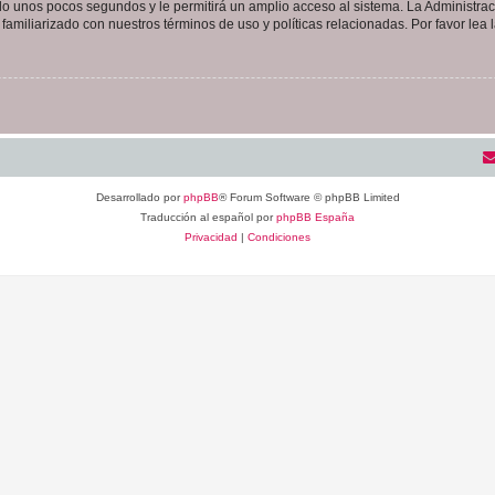
olo unos pocos segundos y le permitirá un amplio acceso al sistema. La Administra
familiarizado con nuestros términos de uso y políticas relacionadas. Por favor lea l
Desarrollado por
phpBB
® Forum Software © phpBB Limited
Traducción al español por
phpBB España
Privacidad
|
Condiciones