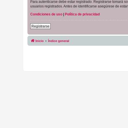
Para autenticarse debe estar registrado. Registrarse tomará s
usuarios registrados. Antes de identificarse asegúrese de estar 
Condiciones de uso
|
Política de privacidad
Registrarse
Inicio
Índice general