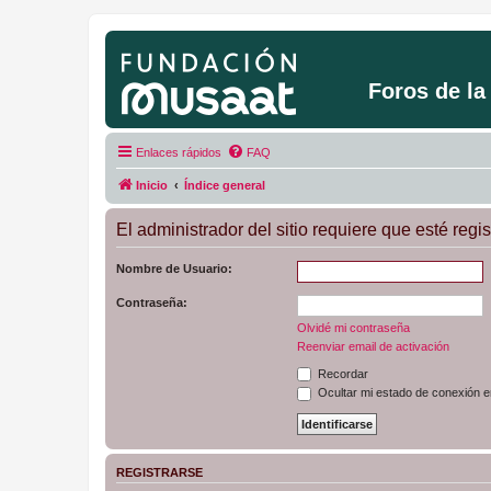
Foros de l
Enlaces rápidos
FAQ
Inicio
Índice general
El administrador del sitio requiere que esté regis
Nombre de Usuario:
Contraseña:
Olvidé mi contraseña
Reenviar email de activación
Recordar
Ocultar mi estado de conexión e
REGISTRARSE