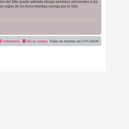
ción del Sitio puede además otorgar permisos adicionales a los
as reglas de los foros mientras navega por el Sitio.
Contáctenos
Borrar cookies
Todos los horarios son
UTC+02:00