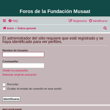
Foros de la Fundación Musaat
FAQ
Registrarse
Identificarse
B
Inicio
Índice general
u
El administrador del sitio requiere que esté registrado y se
s
haya identificado para ver perfiles.
c
Nombre de Usuario:
a
r
Contraseña:
Olvidé mi contraseña
Reenviar email de activación
Recordar
Ocultar mi estado de conexión en esta sesión
REGISTRARSE