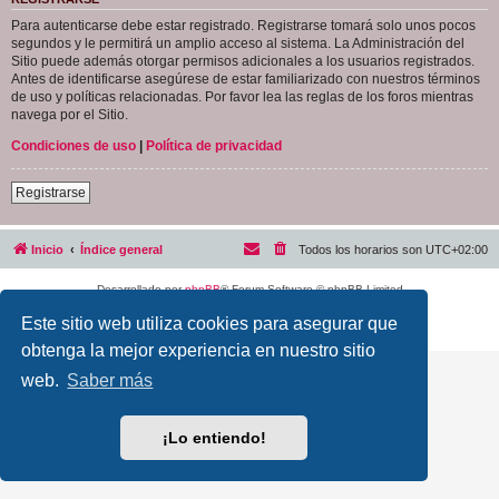
Para autenticarse debe estar registrado. Registrarse tomará solo unos pocos
segundos y le permitirá un amplio acceso al sistema. La Administración del
Sitio puede además otorgar permisos adicionales a los usuarios registrados.
Antes de identificarse asegúrese de estar familiarizado con nuestros términos
de uso y políticas relacionadas. Por favor lea las reglas de los foros mientras
navega por el Sitio.
Condiciones de uso
|
Política de privacidad
Registrarse
Inicio
Índice general
Todos los horarios son
UTC+02:00
Desarrollado por
phpBB
® Forum Software © phpBB Limited
Traducción al español por
phpBB España
Este sitio web utiliza cookies para asegurar que
Privacidad
|
Condiciones
obtenga la mejor experiencia en nuestro sitio
web.
Saber más
¡Lo entiendo!