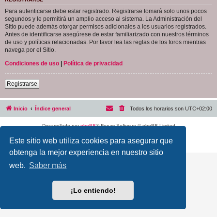
Para autenticarse debe estar registrado. Registrarse tomará solo unos pocos
segundos y le permitirá un amplio acceso al sistema. La Administración del
Sitio puede además otorgar permisos adicionales a los usuarios registrados.
Antes de identificarse asegúrese de estar familiarizado con nuestros términos
de uso y políticas relacionadas. Por favor lea las reglas de los foros mientras
navega por el Sitio.
Condiciones de uso
|
Política de privacidad
Registrarse
Inicio
Índice general
Todos los horarios son
UTC+02:00
Desarrollado por
phpBB
® Forum Software © phpBB Limited
Traducción al español por
phpBB España
Este sitio web utiliza cookies para asegurar que
Privacidad
|
Condiciones
obtenga la mejor experiencia en nuestro sitio
web.
Saber más
¡Lo entiendo!