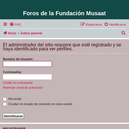
Foros de la Fundación Musaat
FAQ
Registrarse
Identificarse
B
Inicio
Índice general
u
El administrador del sitio requiere que esté registrado y se
s
haya identificado para ver perfiles.
c
Nombre de Usuario:
a
r
Contraseña:
Olvidé mi contraseña
Reenviar email de activación
Recordar
Ocultar mi estado de conexión en esta sesión
REGISTRARSE