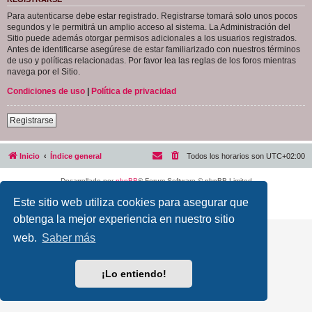
Para autenticarse debe estar registrado. Registrarse tomará solo unos pocos
segundos y le permitirá un amplio acceso al sistema. La Administración del
Sitio puede además otorgar permisos adicionales a los usuarios registrados.
Antes de identificarse asegúrese de estar familiarizado con nuestros términos
de uso y políticas relacionadas. Por favor lea las reglas de los foros mientras
navega por el Sitio.
Condiciones de uso
|
Política de privacidad
Registrarse
Inicio
Índice general
Todos los horarios son
UTC+02:00
Desarrollado por
phpBB
® Forum Software © phpBB Limited
Traducción al español por
phpBB España
Este sitio web utiliza cookies para asegurar que
Privacidad
|
Condiciones
obtenga la mejor experiencia en nuestro sitio
web.
Saber más
¡Lo entiendo!