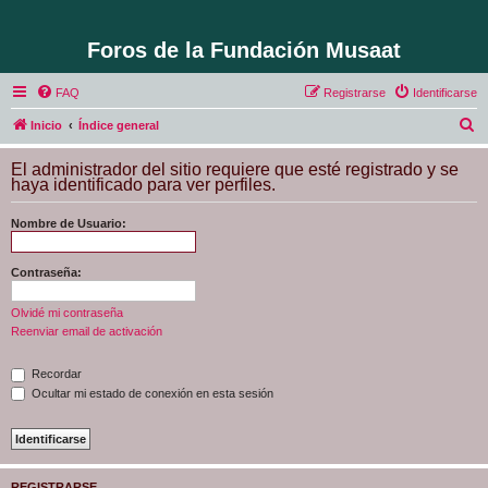
Foros de la Fundación Musaat
FAQ
Registrarse
Identificarse
B
Inicio
Índice general
u
El administrador del sitio requiere que esté registrado y se
s
haya identificado para ver perfiles.
c
Nombre de Usuario:
a
r
Contraseña:
Olvidé mi contraseña
Reenviar email de activación
Recordar
Ocultar mi estado de conexión en esta sesión
REGISTRARSE