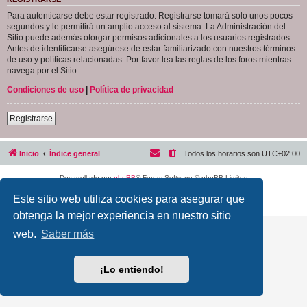
Para autenticarse debe estar registrado. Registrarse tomará solo unos pocos
segundos y le permitirá un amplio acceso al sistema. La Administración del
Sitio puede además otorgar permisos adicionales a los usuarios registrados.
Antes de identificarse asegúrese de estar familiarizado con nuestros términos
de uso y políticas relacionadas. Por favor lea las reglas de los foros mientras
navega por el Sitio.
Condiciones de uso
|
Política de privacidad
Registrarse
Inicio
Índice general
Todos los horarios son
UTC+02:00
Desarrollado por
phpBB
® Forum Software © phpBB Limited
Traducción al español por
phpBB España
Este sitio web utiliza cookies para asegurar que
Privacidad
|
Condiciones
obtenga la mejor experiencia en nuestro sitio
web.
Saber más
¡Lo entiendo!