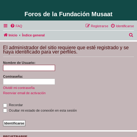
Foros de la Fundación Musaat
FAQ
Registrarse
Identificarse
B
Inicio
Índice general
u
El administrador del sitio requiere que esté registrado y se
s
haya identificado para ver perfiles.
c
Nombre de Usuario:
a
r
Contraseña:
Olvidé mi contraseña
Reenviar email de activación
Recordar
Ocultar mi estado de conexión en esta sesión
REGISTRARSE