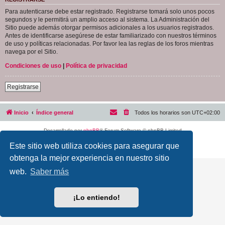
Para autenticarse debe estar registrado. Registrarse tomará solo unos pocos
segundos y le permitirá un amplio acceso al sistema. La Administración del
Sitio puede además otorgar permisos adicionales a los usuarios registrados.
Antes de identificarse asegúrese de estar familiarizado con nuestros términos
de uso y políticas relacionadas. Por favor lea las reglas de los foros mientras
navega por el Sitio.
Condiciones de uso
|
Política de privacidad
Registrarse
Inicio
Índice general
Todos los horarios son
UTC+02:00
Desarrollado por
phpBB
® Forum Software © phpBB Limited
Traducción al español por
phpBB España
Este sitio web utiliza cookies para asegurar que
Privacidad
|
Condiciones
obtenga la mejor experiencia en nuestro sitio
web.
Saber más
¡Lo entiendo!