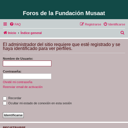
Foros de la Fundación Musaat
FAQ
Registrarse
Identificarse
B
Inicio
Índice general
u
El administrador del sitio requiere que esté registrado y se
s
haya identificado para ver perfiles.
c
Nombre de Usuario:
a
r
Contraseña:
Olvidé mi contraseña
Reenviar email de activación
Recordar
Ocultar mi estado de conexión en esta sesión
REGISTRARSE