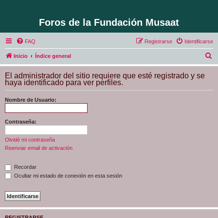
Foros de la Fundación Musaat
FAQ
Registrarse
Identificarse
B
Inicio
Índice general
u
El administrador del sitio requiere que esté registrado y se
s
haya identificado para ver perfiles.
c
Nombre de Usuario:
a
r
Contraseña:
Olvidé mi contraseña
Reenviar email de activación
Recordar
Ocultar mi estado de conexión en esta sesión
REGISTRARSE