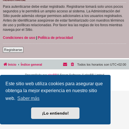
Para autenticarse debe estar registrado. Registrarse tomará solo unos pocos
segundos y le permitirá un amplio acceso al sistema. La Administración del
Sitio puede además otorgar permisos adicionales a los usuarios registrados.
Antes de identificarse asegúrese de estar familiarizado con nuestros términos
de uso y políticas relacionadas. Por favor lea las reglas de los foros mientras
navega por el Sitio.
Condiciones de uso
|
Política de privacidad
Registrarse
Inicio
Índice general
Todos los horarios son
UTC+02:00
Desarrollado por
phpBB
® Forum Software © phpBB Limited
Traducción al español por
phpBB España
Este sitio web utiliza cookies para asegurar que
Privacidad
|
Condiciones
obtenga la mejor experiencia en nuestro sitio
web.
Saber más
¡Lo entiendo!