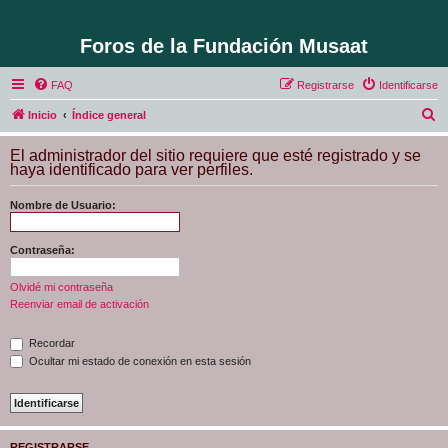
Foros de la Fundación Musaat
FAQ
Registrarse
Identificarse
B
Inicio
Índice general
u
El administrador del sitio requiere que esté registrado y se
s
haya identificado para ver perfiles.
c
Nombre de Usuario:
a
r
Contraseña:
Olvidé mi contraseña
Reenviar email de activación
Recordar
Ocultar mi estado de conexión en esta sesión
REGISTRARSE