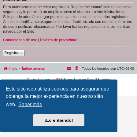
Para autenticarse debe estar registrado. Registrarse tomará solo unos pocos
segundos y le permitirá un amplio acceso al sistema. La Administración del
Sitio puede además otorgar permisos adicionales a los usuarios registrados.
Antes de identificarse asegúrese de estar familiarizado con nuestros términos
de uso y políticas relacionadas. Por favor lea las reglas de los foros mientras
navega por el Sitio.
Condiciones de uso
|
Política de privacidad
Registrarse
Inicio
Índice general
Todos los horarios son
UTC+02:00
Desarrollado por
phpBB
® Forum Software © phpBB Limited
Traducción al español por
phpBB España
Este sitio web utiliza cookies para asegurar que
Privacidad
|
Condiciones
obtenga la mejor experiencia en nuestro sitio
web.
Saber más
¡Lo entiendo!