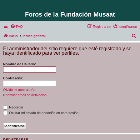
Foros de la Fundación Musaat
FAQ
Registrarse
Identificarse
B
Inicio
Índice general
u
El administrador del sitio requiere que esté registrado y se
s
haya identificado para ver perfiles.
c
Nombre de Usuario:
a
r
Contraseña:
Olvidé mi contraseña
Reenviar email de activación
Recordar
Ocultar mi estado de conexión en esta sesión
REGISTRARSE