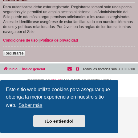
Para autenticarse debe estar registrado. Registrarse tomará solo unos pocos
segundos y le permitirá un amplio acceso al sistema. La Administración del
Sitio puede además otorgar permisos adicionales a los usuarios registrados.
Antes de identificarse asegúrese de estar familiarizado con nuestros términos
de uso y políticas relacionadas. Por favor lea las reglas de los foros mientras
navega por el Sitio.
Condiciones de uso
|
Política de privacidad
Registrarse
Inicio
Índice general
Todos los horarios son
UTC+02:00
Desarrollado por
phpBB
® Forum Software © phpBB Limited
Traducción al español por
phpBB España
Este sitio web utiliza cookies para asegurar que
Privacidad
|
Condiciones
obtenga la mejor experiencia en nuestro sitio
web.
Saber más
¡Lo entiendo!