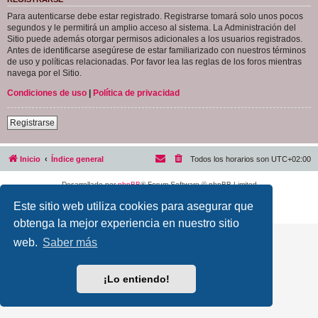
Para autenticarse debe estar registrado. Registrarse tomará solo unos pocos
segundos y le permitirá un amplio acceso al sistema. La Administración del
Sitio puede además otorgar permisos adicionales a los usuarios registrados.
Antes de identificarse asegúrese de estar familiarizado con nuestros términos
de uso y políticas relacionadas. Por favor lea las reglas de los foros mientras
navega por el Sitio.
Condiciones de uso
|
Política de privacidad
Registrarse
Inicio
Índice general
Todos los horarios son
UTC+02:00
Desarrollado por
phpBB
® Forum Software © phpBB Limited
Traducción al español por
phpBB España
Este sitio web utiliza cookies para asegurar que
Privacidad
|
Condiciones
obtenga la mejor experiencia en nuestro sitio
web.
Saber más
¡Lo entiendo!