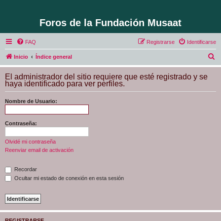
Foros de la Fundación Musaat
FAQ
Registrarse
Identificarse
B
Inicio
Índice general
u
El administrador del sitio requiere que esté registrado y se
s
haya identificado para ver perfiles.
c
Nombre de Usuario:
a
r
Contraseña:
Olvidé mi contraseña
Reenviar email de activación
Recordar
Ocultar mi estado de conexión en esta sesión
REGISTRARSE