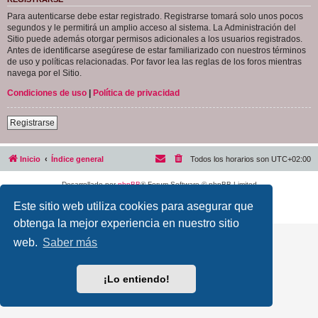
Para autenticarse debe estar registrado. Registrarse tomará solo unos pocos
segundos y le permitirá un amplio acceso al sistema. La Administración del
Sitio puede además otorgar permisos adicionales a los usuarios registrados.
Antes de identificarse asegúrese de estar familiarizado con nuestros términos
de uso y políticas relacionadas. Por favor lea las reglas de los foros mientras
navega por el Sitio.
Condiciones de uso
|
Política de privacidad
Registrarse
Inicio
Índice general
Todos los horarios son
UTC+02:00
Desarrollado por
phpBB
® Forum Software © phpBB Limited
Traducción al español por
phpBB España
Este sitio web utiliza cookies para asegurar que
Privacidad
|
Condiciones
obtenga la mejor experiencia en nuestro sitio
web.
Saber más
¡Lo entiendo!