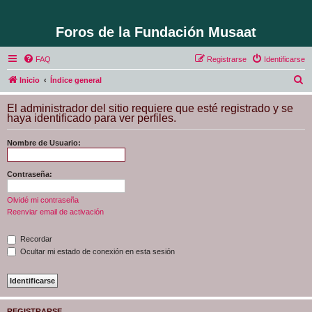
Foros de la Fundación Musaat
FAQ
Registrarse
Identificarse
B
Inicio
Índice general
u
El administrador del sitio requiere que esté registrado y se
s
haya identificado para ver perfiles.
c
Nombre de Usuario:
a
r
Contraseña:
Olvidé mi contraseña
Reenviar email de activación
Recordar
Ocultar mi estado de conexión en esta sesión
REGISTRARSE