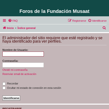
Foros de la Fundación Musaat
FAQ
Registrarse
Identificarse
B
Inicio
Índice general
u
El administrador del sitio requiere que esté registrado y se
s
haya identificado para ver perfiles.
c
Nombre de Usuario:
a
r
Contraseña:
Olvidé mi contraseña
Reenviar email de activación
Recordar
Ocultar mi estado de conexión en esta sesión
REGISTRARSE