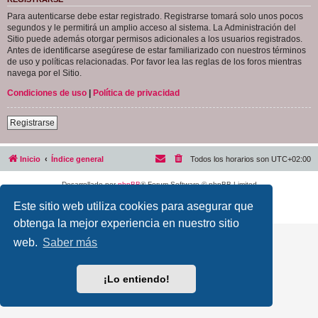
Para autenticarse debe estar registrado. Registrarse tomará solo unos pocos
segundos y le permitirá un amplio acceso al sistema. La Administración del
Sitio puede además otorgar permisos adicionales a los usuarios registrados.
Antes de identificarse asegúrese de estar familiarizado con nuestros términos
de uso y políticas relacionadas. Por favor lea las reglas de los foros mientras
navega por el Sitio.
Condiciones de uso
|
Política de privacidad
Registrarse
Inicio
Índice general
Todos los horarios son
UTC+02:00
Desarrollado por
phpBB
® Forum Software © phpBB Limited
Traducción al español por
phpBB España
Este sitio web utiliza cookies para asegurar que
Privacidad
|
Condiciones
obtenga la mejor experiencia en nuestro sitio
web.
Saber más
¡Lo entiendo!