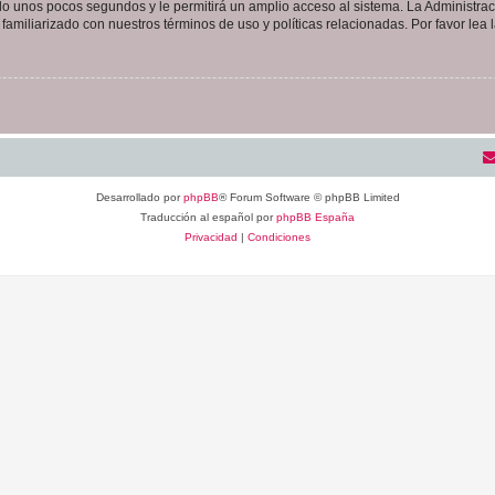
olo unos pocos segundos y le permitirá un amplio acceso al sistema. La Administra
familiarizado con nuestros términos de uso y políticas relacionadas. Por favor lea l
Desarrollado por
phpBB
® Forum Software © phpBB Limited
Traducción al español por
phpBB España
Privacidad
|
Condiciones