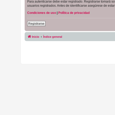
Para autenticarse debe estar registrado. Registrarse tomará s
usuarios registrados. Antes de identificarse asegúrese de estar 
Condiciones de uso
|
Política de privacidad
Registrarse
Inicio
Índice general