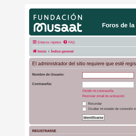
Foros de l
Enlaces rápidos
FAQ
Inicio
Índice general
El administrador del sitio requiere que esté regis
Nombre de Usuario:
Contraseña:
Olvidé mi contraseña
Reenviar email de activación
Recordar
Ocultar mi estado de conexión e
REGISTRARSE