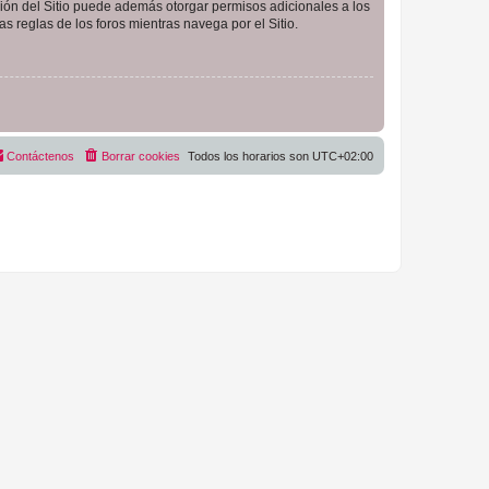
ción del Sitio puede además otorgar permisos adicionales a los
as reglas de los foros mientras navega por el Sitio.
Contáctenos
Borrar cookies
Todos los horarios son
UTC+02:00