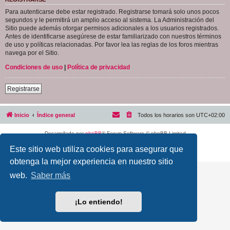
Para autenticarse debe estar registrado. Registrarse tomará solo unos pocos
segundos y le permitirá un amplio acceso al sistema. La Administración del
Sitio puede además otorgar permisos adicionales a los usuarios registrados.
Antes de identificarse asegúrese de estar familiarizado con nuestros términos
de uso y políticas relacionadas. Por favor lea las reglas de los foros mientras
navega por el Sitio.
Condiciones de uso
|
Política de privacidad
Registrarse
Inicio
Índice general
Todos los horarios son
UTC+02:00
Desarrollado por
phpBB
® Forum Software © phpBB Limited
Traducción al español por
phpBB España
Este sitio web utiliza cookies para asegurar que
Privacidad
|
Condiciones
obtenga la mejor experiencia en nuestro sitio
web.
Saber más
¡Lo entiendo!