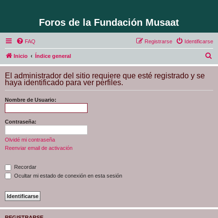
Foros de la Fundación Musaat
FAQ
Registrarse
Identificarse
B
Inicio
Índice general
u
El administrador del sitio requiere que esté registrado y se
s
haya identificado para ver perfiles.
c
Nombre de Usuario:
a
r
Contraseña:
Olvidé mi contraseña
Reenviar email de activación
Recordar
Ocultar mi estado de conexión en esta sesión
REGISTRARSE