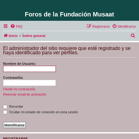
Foros de la Fundación Musaat
FAQ
Registrarse
Identificarse
B
Inicio
Índice general
u
El administrador del sitio requiere que esté registrado y se
s
haya identificado para ver perfiles.
c
Nombre de Usuario:
a
r
Contraseña:
Olvidé mi contraseña
Reenviar email de activación
Recordar
Ocultar mi estado de conexión en esta sesión
REGISTRARSE