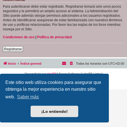
Para autenticarse debe estar registrado. Registrarse tomará solo unos pocos
segundos y le permitirá un amplio acceso al sistema. La Administración del
Sitio puede además otorgar permisos adicionales a los usuarios registrados.
Antes de identificarse asegúrese de estar familiarizado con nuestros términos
de uso y políticas relacionadas. Por favor lea las reglas de los foros mientras
navega por el Sitio.
Condiciones de uso
|
Política de privacidad
Registrarse
Inicio
Índice general
Todos los horarios son
UTC+02:00
Desarrollado por
phpBB
® Forum Software © phpBB Limited
Traducción al español por
phpBB España
Este sitio web utiliza cookies para asegurar que
Privacidad
|
Condiciones
obtenga la mejor experiencia en nuestro sitio
web.
Saber más
¡Lo entiendo!