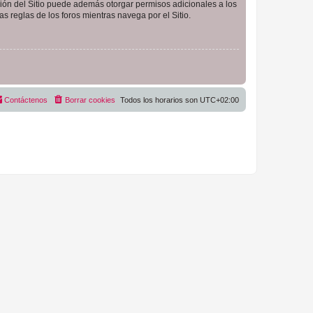
ción del Sitio puede además otorgar permisos adicionales a los
as reglas de los foros mientras navega por el Sitio.
Contáctenos
Borrar cookies
Todos los horarios son
UTC+02:00