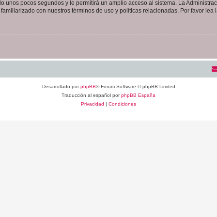
olo unos pocos segundos y le permitirá un amplio acceso al sistema. La Administra
familiarizado con nuestros términos de uso y políticas relacionadas. Por favor lea l
Desarrollado por
phpBB
® Forum Software © phpBB Limited
Traducción al español por
phpBB España
Privacidad
|
Condiciones