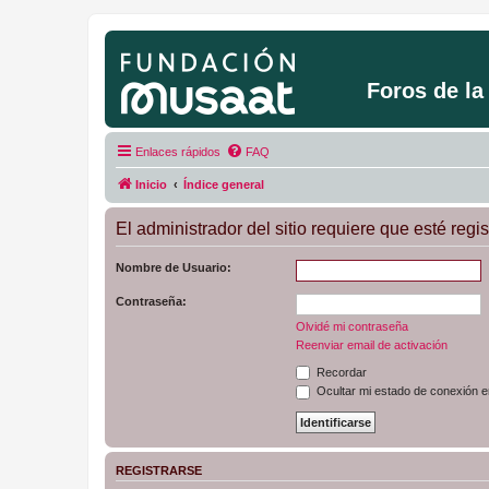
Foros de l
Enlaces rápidos
FAQ
Inicio
Índice general
El administrador del sitio requiere que esté regis
Nombre de Usuario:
Contraseña:
Olvidé mi contraseña
Reenviar email de activación
Recordar
Ocultar mi estado de conexión e
REGISTRARSE