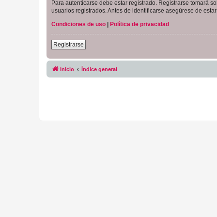
Para autenticarse debe estar registrado. Registrarse tomará s
usuarios registrados. Antes de identificarse asegúrese de estar 
Condiciones de uso
|
Política de privacidad
Registrarse
Inicio
Índice general