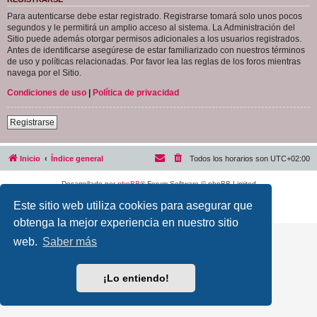
Para autenticarse debe estar registrado. Registrarse tomará solo unos pocos
segundos y le permitirá un amplio acceso al sistema. La Administración del
Sitio puede además otorgar permisos adicionales a los usuarios registrados.
Antes de identificarse asegúrese de estar familiarizado con nuestros términos
de uso y políticas relacionadas. Por favor lea las reglas de los foros mientras
navega por el Sitio.
Condiciones de uso
|
Política de privacidad
Registrarse
Inicio
Índice general
Todos los horarios son
UTC+02:00
Desarrollado por
phpBB
® Forum Software © phpBB Limited
Traducción al español por
phpBB España
Este sitio web utiliza cookies para asegurar que
Privacidad
|
Condiciones
obtenga la mejor experiencia en nuestro sitio
web.
Saber más
¡Lo entiendo!