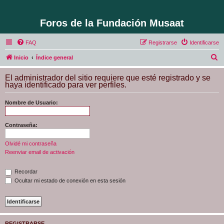
Foros de la Fundación Musaat
FAQ
Registrarse
Identificarse
B
Inicio
Índice general
u
El administrador del sitio requiere que esté registrado y se
s
haya identificado para ver perfiles.
c
Nombre de Usuario:
a
r
Contraseña:
Olvidé mi contraseña
Reenviar email de activación
Recordar
Ocultar mi estado de conexión en esta sesión
REGISTRARSE