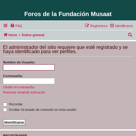
Foros de la Fundación Musaat
FAQ
Registrarse
Identificarse
B
Inicio
Índice general
u
El administrador del sitio requiere que esté registrado y se
s
haya identificado para ver perfiles.
c
Nombre de Usuario:
a
r
Contraseña:
Olvidé mi contraseña
Reenviar email de activación
Recordar
Ocultar mi estado de conexión en esta sesión
REGISTRARSE