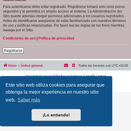
Para autenticarse debe estar registrado. Registrarse tomará solo unos pocos
segundos y le permitirá un amplio acceso al sistema. La Administración del
Sitio puede además otorgar permisos adicionales a los usuarios registrados.
Antes de identificarse asegúrese de estar familiarizado con nuestros términos
de uso y políticas relacionadas. Por favor lea las reglas de los foros mientras
navega por el Sitio.
Condiciones de uso
|
Política de privacidad
Registrarse
Inicio
Índice general
Todos los horarios son
UTC+02:00
Desarrollado por
phpBB
® Forum Software © phpBB Limited
Traducción al español por
phpBB España
Este sitio web utiliza cookies para asegurar que
Privacidad
|
Condiciones
obtenga la mejor experiencia en nuestro sitio
web.
Saber más
¡Lo entiendo!