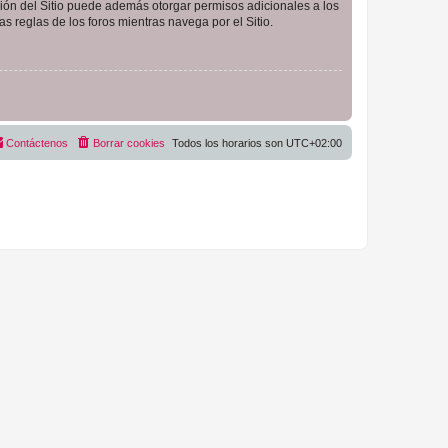
ción del Sitio puede además otorgar permisos adicionales a los
as reglas de los foros mientras navega por el Sitio.
Contáctenos
Borrar cookies
Todos los horarios son
UTC+02:00