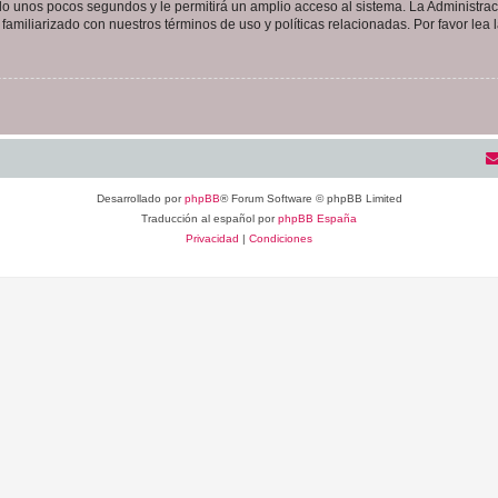
olo unos pocos segundos y le permitirá un amplio acceso al sistema. La Administra
familiarizado con nuestros términos de uso y políticas relacionadas. Por favor lea l
Desarrollado por
phpBB
® Forum Software © phpBB Limited
Traducción al español por
phpBB España
Privacidad
|
Condiciones