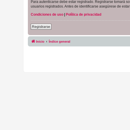
Para autenticarse debe estar registrado. Registrarse tomará s
usuarios registrados. Antes de identificarse asegúrese de estar 
Condiciones de uso
|
Política de privacidad
Registrarse
Inicio
Índice general