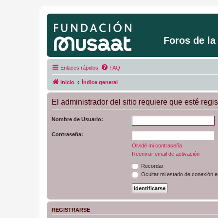
Foros de l
Enlaces rápidos
FAQ
Inicio
Índice general
El administrador del sitio requiere que esté regis
Nombre de Usuario:
Contraseña:
Olvidé mi contraseña
Reenviar email de activación
Recordar
Ocultar mi estado de conexión e
REGISTRARSE