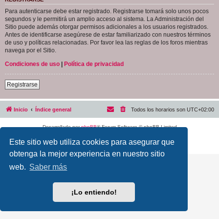
Para autenticarse debe estar registrado. Registrarse tomará solo unos pocos
segundos y le permitirá un amplio acceso al sistema. La Administración del
Sitio puede además otorgar permisos adicionales a los usuarios registrados.
Antes de identificarse asegúrese de estar familiarizado con nuestros términos
de uso y políticas relacionadas. Por favor lea las reglas de los foros mientras
navega por el Sitio.
Condiciones de uso
|
Política de privacidad
Registrarse
Inicio
Índice general
Todos los horarios son
UTC+02:00
Desarrollado por
phpBB
® Forum Software © phpBB Limited
Traducción al español por
phpBB España
Este sitio web utiliza cookies para asegurar que
Privacidad
|
Condiciones
obtenga la mejor experiencia en nuestro sitio
web.
Saber más
¡Lo entiendo!