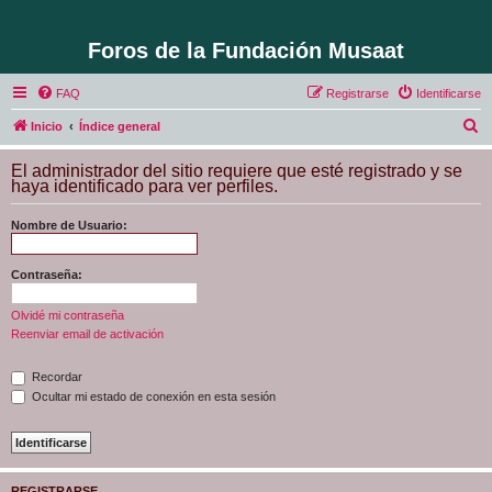
Foros de la Fundación Musaat
FAQ
Registrarse
Identificarse
B
Inicio
Índice general
u
El administrador del sitio requiere que esté registrado y se
s
haya identificado para ver perfiles.
c
Nombre de Usuario:
a
r
Contraseña:
Olvidé mi contraseña
Reenviar email de activación
Recordar
Ocultar mi estado de conexión en esta sesión
REGISTRARSE