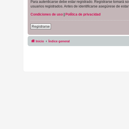
Para autenticarse debe estar registrado. Registrarse tomará s
usuarios registrados. Antes de identificarse asegúrese de estar 
Condiciones de uso
|
Política de privacidad
Registrarse
Inicio
Índice general