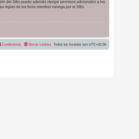
ción del Sitio puede además otorgar permisos adicionales a los
as reglas de los foros mientras navega por el Sitio.
Contáctenos
Borrar cookies
Todos los horarios son
UTC+02:00