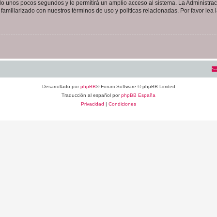
olo unos pocos segundos y le permitirá un amplio acceso al sistema. La Administra
familiarizado con nuestros términos de uso y políticas relacionadas. Por favor lea l
Desarrollado por
phpBB
® Forum Software © phpBB Limited
Traducción al español por
phpBB España
Privacidad
|
Condiciones