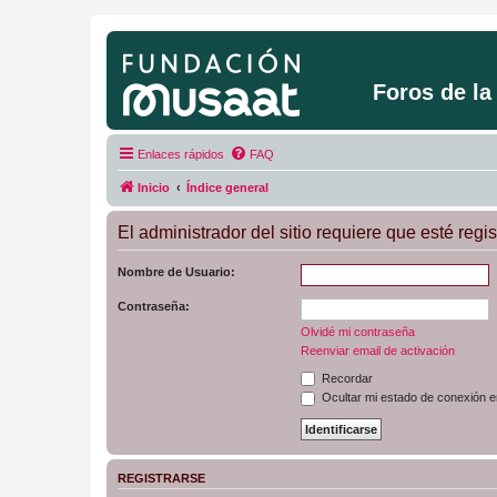
Foros de l
Enlaces rápidos
FAQ
Inicio
Índice general
El administrador del sitio requiere que esté regis
Nombre de Usuario:
Contraseña:
Olvidé mi contraseña
Reenviar email de activación
Recordar
Ocultar mi estado de conexión e
REGISTRARSE