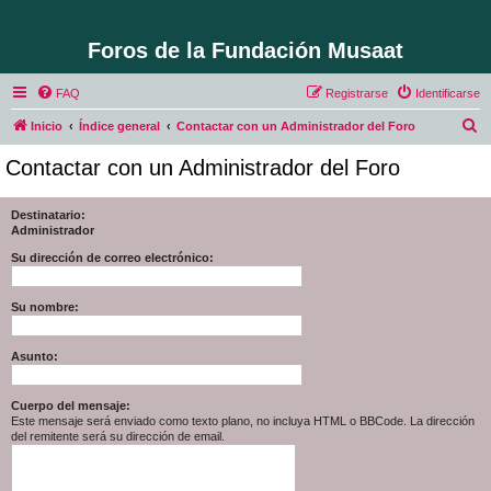
Foros de la Fundación Musaat
FAQ
Registrarse
Identificarse
B
Inicio
Índice general
Contactar con un Administrador del Foro
u
Contactar con un Administrador del Foro
s
c
Destinatario:
Administrador
a
r
Su dirección de correo electrónico:
Su nombre:
Asunto:
Cuerpo del mensaje:
Este mensaje será enviado como texto plano, no incluya HTML o BBCode. La dirección
del remitente será su dirección de email.