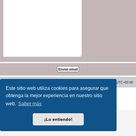
Inicio
Índice general
Todos los horarios son
UTC+02:00
Este sitio web utiliza cookies para asegurar que
Desarrollado por
phpBB
® Forum Software © phpBB Limited
obtenga la mejor experiencia en nuestro sitio
Traducción al español por
phpBB España
web.
Saber más
Privacidad
|
Condiciones
¡Lo entiendo!