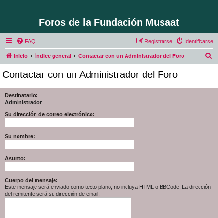
Foros de la Fundación Musaat
FAQ
Registrarse
Identificarse
B
Inicio
Índice general
Contactar con un Administrador del Foro
u
Contactar con un Administrador del Foro
s
c
Destinatario:
Administrador
a
r
Su dirección de correo electrónico:
Su nombre:
Asunto:
Cuerpo del mensaje:
Este mensaje será enviado como texto plano, no incluya HTML o BBCode. La dirección
del remitente será su dirección de email.