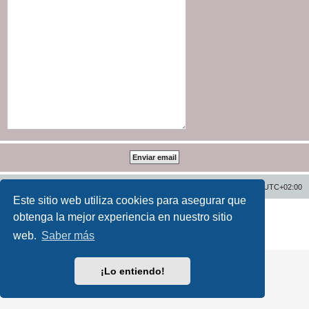
Inicio
Índice general
Todos los horarios son
UTC+02:00
Este sitio web utiliza cookies para asegurar que
Desarrollado por
phpBB
® Forum Software © phpBB Limited
obtenga la mejor experiencia en nuestro sitio
Traducción al español por
phpBB España
web.
Saber más
Privacidad
|
Condiciones
¡Lo entiendo!