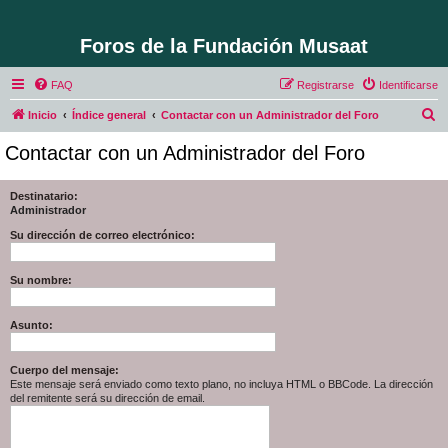
Foros de la Fundación Musaat
FAQ
Registrarse
Identificarse
B
Inicio
Índice general
Contactar con un Administrador del Foro
u
Contactar con un Administrador del Foro
s
c
Destinatario:
Administrador
a
r
Su dirección de correo electrónico:
Su nombre:
Asunto:
Cuerpo del mensaje:
Este mensaje será enviado como texto plano, no incluya HTML o BBCode. La dirección
del remitente será su dirección de email.