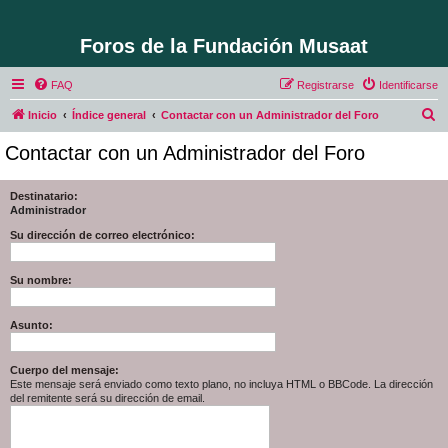
Foros de la Fundación Musaat
FAQ
Registrarse
Identificarse
B
Inicio
Índice general
Contactar con un Administrador del Foro
u
Contactar con un Administrador del Foro
s
c
Destinatario:
Administrador
a
r
Su dirección de correo electrónico:
Su nombre:
Asunto:
Cuerpo del mensaje:
Este mensaje será enviado como texto plano, no incluya HTML o BBCode. La dirección
del remitente será su dirección de email.