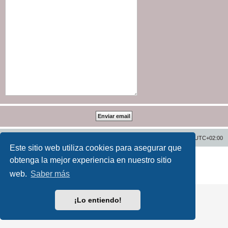
Inicio
Índice general
Todos los horarios son
UTC+02:00
Este sitio web utiliza cookies para asegurar que
Desarrollado por
phpBB
® Forum Software © phpBB Limited
obtenga la mejor experiencia en nuestro sitio
Traducción al español por
phpBB España
web.
Saber más
Privacidad
|
Condiciones
¡Lo entiendo!