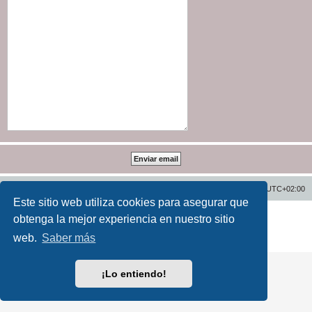
Inicio
Índice general
Todos los horarios son
UTC+02:00
Este sitio web utiliza cookies para asegurar que
Desarrollado por
phpBB
® Forum Software © phpBB Limited
obtenga la mejor experiencia en nuestro sitio
Traducción al español por
phpBB España
web.
Saber más
Privacidad
|
Condiciones
¡Lo entiendo!