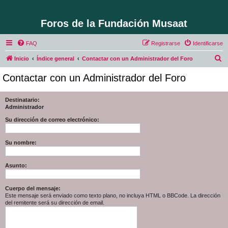
Foros de la Fundación Musaat
FAQ
Registrarse
Identificarse
B
Inicio
Índice general
Contactar con un Administrador del Foro
u
Contactar con un Administrador del Foro
s
c
Destinatario:
Administrador
a
r
Su dirección de correo electrónico:
Su nombre:
Asunto:
Cuerpo del mensaje:
Este mensaje será enviado como texto plano, no incluya HTML o BBCode. La dirección
del remitente será su dirección de email.