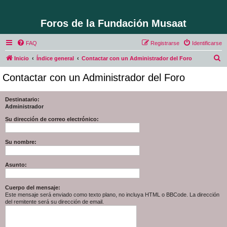
Foros de la Fundación Musaat
FAQ
Registrarse
Identificarse
B
Inicio
Índice general
Contactar con un Administrador del Foro
u
Contactar con un Administrador del Foro
s
c
Destinatario:
Administrador
a
r
Su dirección de correo electrónico:
Su nombre:
Asunto:
Cuerpo del mensaje:
Este mensaje será enviado como texto plano, no incluya HTML o BBCode. La dirección
del remitente será su dirección de email.