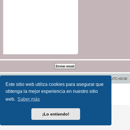
Inicio
Índice general
Todos los horarios son
UTC+02:00
Este sitio web utiliza cookies para asegurar que
Desarrollado por
phpBB
® Forum Software © phpBB Limited
obtenga la mejor experiencia en nuestro sitio
Traducción al español por
phpBB España
web.
Saber más
Privacidad
|
Condiciones
¡Lo entiendo!