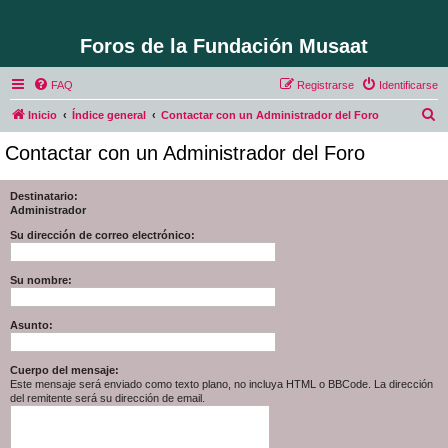
Foros de la Fundación Musaat
FAQ
Registrarse
Identificarse
B
Inicio
Índice general
Contactar con un Administrador del Foro
u
Contactar con un Administrador del Foro
s
c
Destinatario:
Administrador
a
r
Su dirección de correo electrónico:
Su nombre:
Asunto:
Cuerpo del mensaje:
Este mensaje será enviado como texto plano, no incluya HTML o BBCode. La dirección
del remitente será su dirección de email.