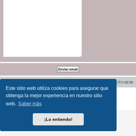
Inicio
Índice general
Todos los horarios son
UTC+02:00
Este sitio web utiliza cookies para asegurar que
Desarrollado por
phpBB
® Forum Software © phpBB Limited
obtenga la mejor experiencia en nuestro sitio
Traducción al español por
phpBB España
web.
Saber más
Privacidad
|
Condiciones
¡Lo entiendo!