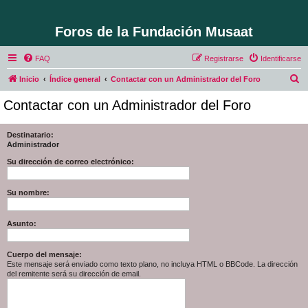
Foros de la Fundación Musaat
FAQ
Registrarse
Identificarse
B
Inicio
Índice general
Contactar con un Administrador del Foro
u
Contactar con un Administrador del Foro
s
c
Destinatario:
Administrador
a
r
Su dirección de correo electrónico:
Su nombre:
Asunto:
Cuerpo del mensaje:
Este mensaje será enviado como texto plano, no incluya HTML o BBCode. La dirección
del remitente será su dirección de email.