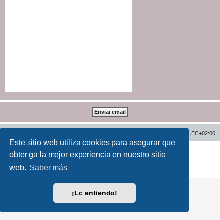
Inicio
Índice general
Todos los horarios son
UTC+02:00
Este sitio web utiliza cookies para asegurar que
Desarrollado por
phpBB
® Forum Software © phpBB Limited
obtenga la mejor experiencia en nuestro sitio
Traducción al español por
phpBB España
web.
Saber más
Privacidad
|
Condiciones
¡Lo entiendo!