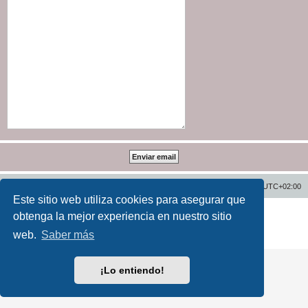
Inicio
Índice general
Todos los horarios son
UTC+02:00
Este sitio web utiliza cookies para asegurar que
Desarrollado por
phpBB
® Forum Software © phpBB Limited
obtenga la mejor experiencia en nuestro sitio
Traducción al español por
phpBB España
web.
Saber más
Privacidad
|
Condiciones
¡Lo entiendo!