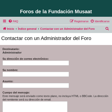
Foros de la Fundación Musaat
FAQ
Registrarse
Identificarse
B
Inicio
Índice general
Contactar con un Administrador del Foro
u
Contactar con un Administrador del Foro
s
c
Destinatario:
Administrador
a
r
Su dirección de correo electrónico:
Su nombre:
Asunto:
Cuerpo del mensaje:
Este mensaje será enviado como texto plano, no incluya HTML o BBCode. La dirección
del remitente será su dirección de email.