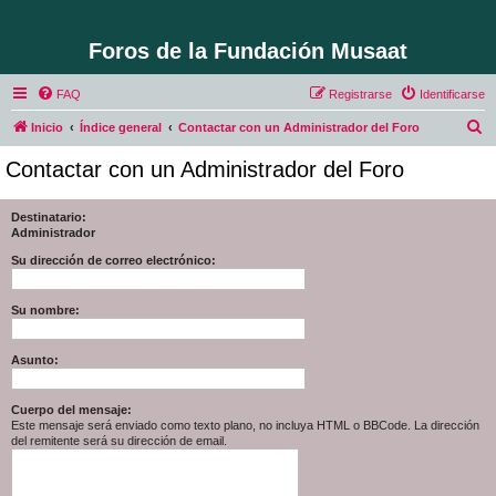
Foros de la Fundación Musaat
FAQ
Registrarse
Identificarse
B
Inicio
Índice general
Contactar con un Administrador del Foro
u
Contactar con un Administrador del Foro
s
c
Destinatario:
Administrador
a
r
Su dirección de correo electrónico:
Su nombre:
Asunto:
Cuerpo del mensaje:
Este mensaje será enviado como texto plano, no incluya HTML o BBCode. La dirección
del remitente será su dirección de email.