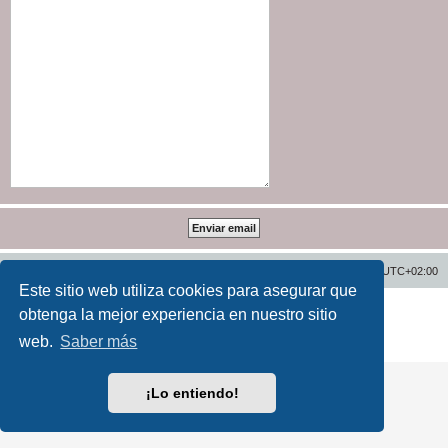
Inicio
Índice general
Todos los horarios son
UTC+02:00
Este sitio web utiliza cookies para asegurar que
Desarrollado por
phpBB
® Forum Software © phpBB Limited
obtenga la mejor experiencia en nuestro sitio
Traducción al español por
phpBB España
web.
Saber más
Privacidad
|
Condiciones
¡Lo entiendo!