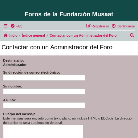
Foros de la Fundación Musaat
FAQ
Registrarse
Identificarse
B
Inicio
Índice general
Contactar con un Administrador del Foro
u
Contactar con un Administrador del Foro
s
c
Destinatario:
Administrador
a
r
Su dirección de correo electrónico:
Su nombre:
Asunto:
Cuerpo del mensaje:
Este mensaje será enviado como texto plano, no incluya HTML o BBCode. La dirección
del remitente será su dirección de email.