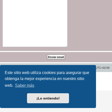
Inicio
Índice general
Todos los horarios son
UTC+02:00
Este sitio web utiliza cookies para asegurar que
Desarrollado por
phpBB
® Forum Software © phpBB Limited
obtenga la mejor experiencia en nuestro sitio
Traducción al español por
phpBB España
web.
Saber más
Privacidad
|
Condiciones
¡Lo entiendo!