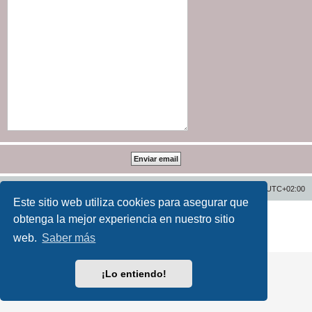
Inicio
Índice general
Todos los horarios son
UTC+02:00
Este sitio web utiliza cookies para asegurar que
Desarrollado por
phpBB
® Forum Software © phpBB Limited
obtenga la mejor experiencia en nuestro sitio
Traducción al español por
phpBB España
web.
Saber más
Privacidad
|
Condiciones
¡Lo entiendo!