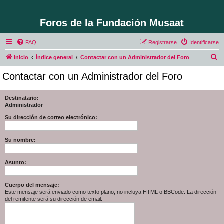
Foros de la Fundación Musaat
FAQ
Registrarse
Identificarse
B
Inicio
Índice general
Contactar con un Administrador del Foro
u
Contactar con un Administrador del Foro
s
c
Destinatario:
Administrador
a
r
Su dirección de correo electrónico:
Su nombre:
Asunto:
Cuerpo del mensaje:
Este mensaje será enviado como texto plano, no incluya HTML o BBCode. La dirección
del remitente será su dirección de email.