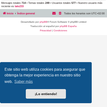
Mensajes totales
714
• Temas totales
249
• Usuarios totales
577
• Nuestro usuario más
reciente es
lalo233
Inicio
Índice general
Todos los horarios son
UTC+02:00
Desarrollado por
phpBB
® Forum Software © phpBB Limited
Traducción al español por
phpBB España
Privacidad
|
Condiciones
Este sitio web utiliza cookies para asegurar que
obtenga la mejor experiencia en nuestro sitio
web.
Saber más
¡Lo entiendo!