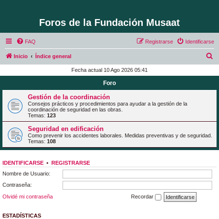
Foros de la Fundación Musaat
FAQ
Registrarse
Identificarse
B
Inicio
Índice general
u
Fecha actual 10 Ago 2026 05:41
s
Foro
c
Gestión de la coordinación
a
Consejos prácticos y procedimientos para ayudar a la gestión de la
coordinación de seguridad en las obras.
r
Temas:
123
Seguridad en edificación
Como prevenir los accidentes laborales. Medidas preventivas y de seguridad.
Temas:
108
IDENTIFICARSE
•
REGISTRARSE
Nombre de Usuario:
Contraseña:
Olvidé mi contraseña
Recordar
ESTADÍSTICAS